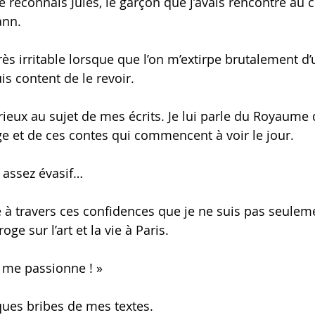
je reconnais Jules, le garçon que j’avais rencontré au 
nn. 
très irritable lorsque que l’on m’extirpe brutalement d’
is content de le revoir. 
rieux au sujet de mes écrits. Je lui parle du Royaume 
e et de ces contes qui commencent à voir le jour. 
 assez évasif… 
 à travers ces confidences que je ne suis pas seulem
oge sur l’art et la vie à Paris. 
a me passionne ! »
lques bribes de mes textes. 