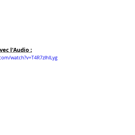
vec l'Audio :
.com/watch?v=T4R7zIhlLyg