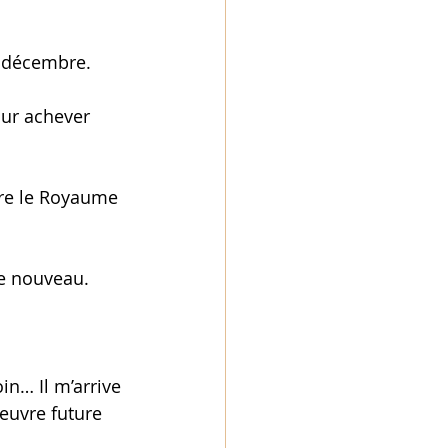
 décembre. 
our achever 
vre le Royaume 
de nouveau. 
n… Il m’arrive 
euvre future 