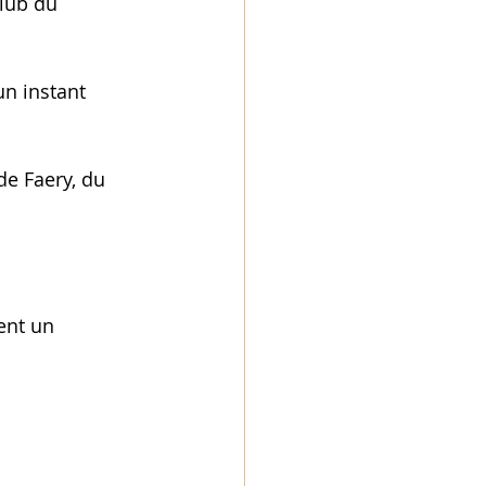
club du 
un instant 
de Faery, du 
ent un 