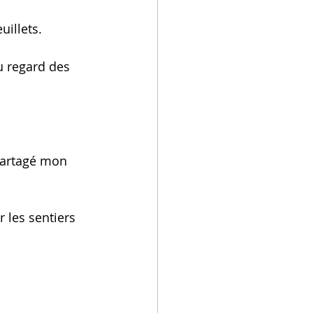
illets. 
u regard des 
partagé mon 
 les sentiers 