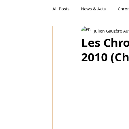
All Posts
News & Actu
Chro
Julien Gaüzère Au
Chroniques Québécoises 2017-
Les Chr
2010 (Ch
Pine Ridge TOME 1
Chroniq