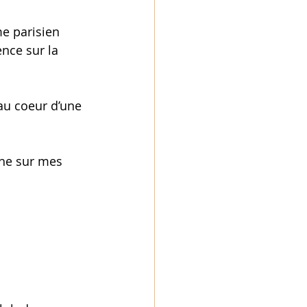
e parisien 
nce sur la 
au coeur d’une 
he sur mes 