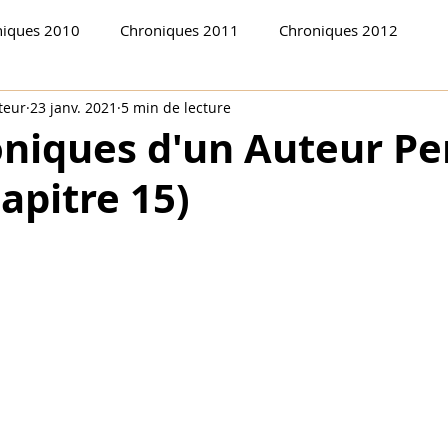
niques 2010
Chroniques 2011
Chroniques 2012
teur
23 janv. 2021
5 min de lecture
2018
Chroniques en bas de vallée 2018-19
Chroniques 
oniques d'un Auteur Pe
apitre 15)
ues d'un auteur perdu (1)
Chronique 2014