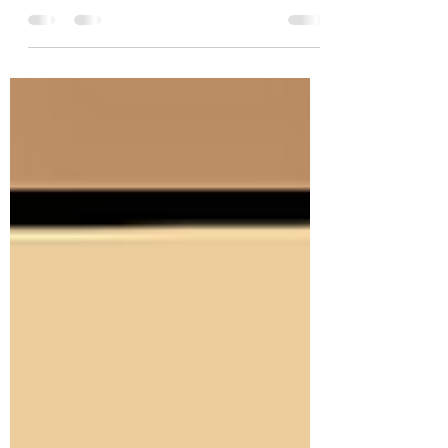
Rejoignez la Page d'accueil "Il neigera
bientôt sur Pine Ridge" EN CLIQUANT
ICI ! Lorsque je revins dans la grange
avec la bassine d’eau...