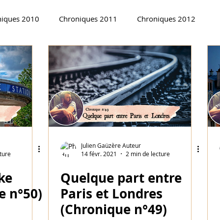
niques 2010
Chroniques 2011
Chroniques 2012
2018
Chroniques en bas de vallée 2018-19
Chroniques 
ues d'un auteur perdu (1)
Chronique 2014
Julien Gaüzère Auteur
ture
14 févr. 2021
2 min de lecture
ke
Quelque part entre
e n°50)
Paris et Londres
(Chronique n°49)