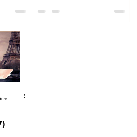
cture
7)