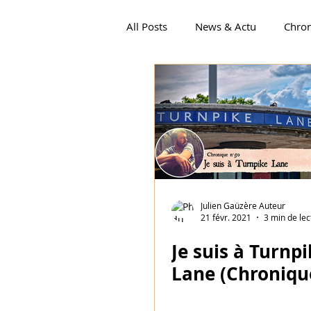
All Posts
News & Actu
Chro
Chroniques Québécoises 2017-
Pine Ridge TOME 1
Chroniq
Julien Gaüzère Auteur
21 févr. 2021
3 min de lec
Je suis à Turnpi
Lane (Chroniqu