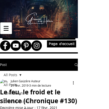
Page d'accueil
Post
All Posts
Julien Gaüzère Auteur
All Posts
21 févr. 2019
3 min de lecture
Le feu, le froid et le
News & Actu
silence (Chronique #130)
Chroniques 2010
Dernière mise à jour :
17 févr. 2021