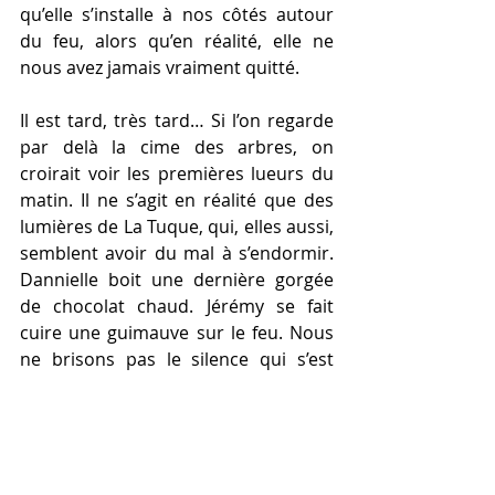
qu’elle s’installe à nos côtés autour 
du feu, alors qu’en réalité, elle ne 
nous avez jamais vraiment quitté. 
Il est tard, très tard… Si l’on regarde 
par delà la cime des arbres, on 
croirait voir les premières lueurs du 
matin. Il ne s’agit en réalité que des 
lumières de La Tuque, qui, elles aussi, 
semblent avoir du mal à s’endormir. 
Dannielle boit une dernière gorgée 
de chocolat chaud. Jérémy se fait 
cuire une guimauve sur le feu. Nous 
ne brisons pas le silence qui s’est 
installé, nous l’entretenons, nous le 
préservons. Il nous accompagne 
comme si nous l’avions, lui aussi, 
invité à s’assoir avec nous près des 
flammes. 