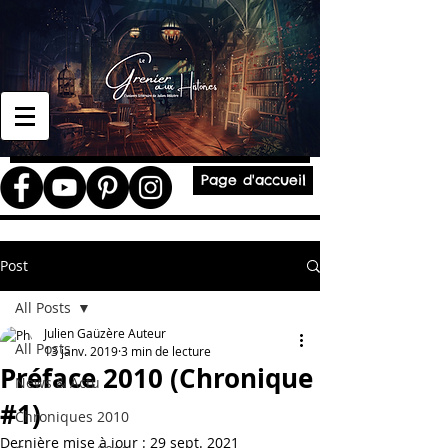
Page d'accueil
Post
All Posts
Julien Gaüzère Auteur
All Posts
13 janv. 2019
3 min de lecture
Préface 2010 (Chronique
News & Actu
#1)
Chroniques 2010
Dernière mise à jour :
29 sept. 2021