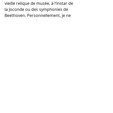
vieille relique de musée, à l’instar de 
la Joconde ou des symphonies de 
Beethoven. Personnellement, je ne 
pense pas que la littérature soit 
morte. La naissance d’une nouvelle 
forme d’écriture est sans doute la 
plus belle chose qui pouvait arriver à 
un passionné de récits comme moi.
L’écriture s’est vue réinventée avec 
l’avènement d’internet et les moyens 
de locomotion qui nous emmènent 
aux quatre coins du monde en un 
claquement de doigts. Désormais, il 
est  simple de savoir ce qu’il se passe 
juste à côté de nous. Il est facile de 
s’informer, d’apprendre et de 
rencontrer des personnes de tous 
horizons… Il suffit juste pour cela 