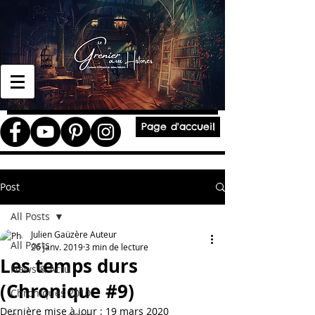
Page d'accueil
Post
All Posts
Julien Gaüzère Auteur
All Posts
26 janv. 2019
3 min de lecture
Les temps durs
News & Actu
(Chronique #9)
Chroniques 2010
Dernière mise à jour :
19 mars 2020