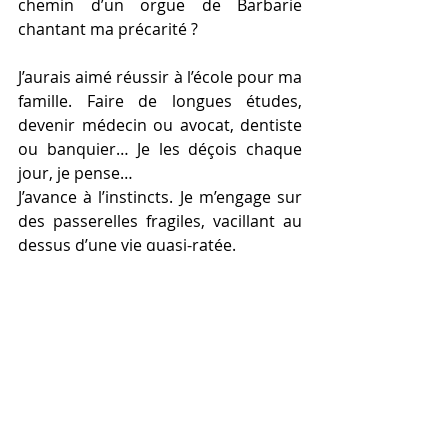
chemin d’un orgue de Barbarie 
chantant ma précarité ?
J’aurais aimé réussir à l’école pour ma 
famille. Faire de longues études, 
devenir médecin ou avocat, dentiste 
ou banquier… Je les déçois chaque 
jour, je pense…
J’avance à l’instincts. Je m’engage sur 
des passerelles fragiles, vacillant au 
dessus d’une vie quasi-ratée.
Par chance je me relève toujours… 
Du moins jusqu’à aujourd’hui.
Depuis peu, j’ai retrouvé un travail… 
J’ai aussi retrouvé Pépé sur les 
grands boulevards. Désormais, je ne 
suis plus un parmi tant d’autres… 
Peut-être a t-il compris que ma vie 