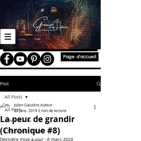
Page d'accueil
Post
All Posts
Julien Gaüzère Auteur
All Posts
22 janv. 2019
2 min de lecture
La peur de grandir
News & Actu
(Chronique #8)
Chroniques 2010
Dernière mise à jour :
6 mars 2020