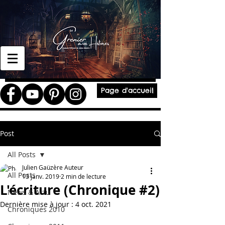
Page d'accueil
Post
All Posts
Julien Gaüzère Auteur
All Posts
13 janv. 2019
2 min de lecture
L'écriture (Chronique #2)
News & Actu
Dernière mise à jour :
4 oct. 2021
Chroniques 2010