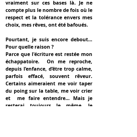
vraiment sur ces bases là. Je ne 
compte plus le nombre de fois où le 
respect et la tolérance envers mes 
choix, mes rêves, ont été bafoués.
Pourtant, je suis encore debout… 
Pour quelle raison ?
Parce que l'écriture est restée mon 
échappatoire.  On me reproche, 
depuis l’enfance, d’être trop calme, 
parfois effacé, souvent rêveur. 
Certains aimeraient me voir taper  
du poing sur la table, me voir crier 
et  me faire entendre… Mais je 
resterai toujours le même. Je 
n’aurai jamais besoin de trahir 
quelqu’un pour grimper les 
échelons du monde… ni besoin de 
salir les opinions de mon voisin ou 