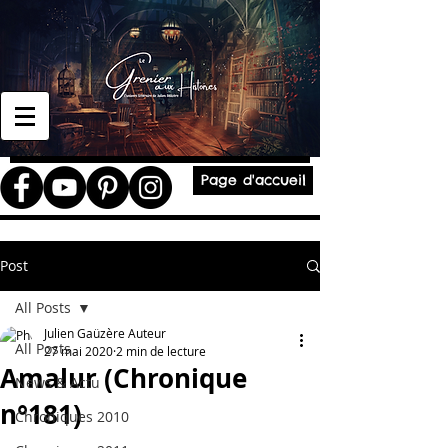
Page d'accueil
Post
All Posts
Julien Gaüzère Auteur
All Posts
27 mai 2020
2 min de lecture
Amalur (Chronique
News & Actu
n°181)
Chroniques 2010