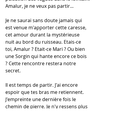
Amalur, je ne veux pas partir... 
Je ne saurai sans doute jamais qui 
est venue m'apporter cette caresse, 
cet amour durant la mystérieuse 
nuit au bord du ruisseau. Etais-ce 
toi, Amalur ? Etait-ce Mari ? Ou bien 
une Sorgin qui hante encore ce bois 
? Cette rencontre restera notre 
secret. 
Il est temps de partir. J'ai encore 
espoir que tes bras me retiennent. 
J'empreinte une dernière fois le 
chemin de pierre. Je n'y ressens plus 
ta présence. Tu m'as déjà 
abandonné aux portes de mon futur 
voyage. 