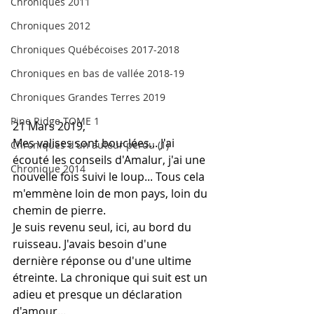
Chroniques 2011
Chroniques 2012
Chroniques Québécoises 2017-2018
Chroniques en bas de vallée 2018-19
Chroniques Grandes Terres 2019
Pine Ridge TOME 1
21 Mars 2019,
Mes valises sont bouclées... J'ai 
Chroniques d'un auteur perdu (1)
écouté les conseils d'Amalur, j'ai une 
Chronique 2014
nouvelle fois suivi le loup... Tous cela 
m'emmène loin de mon pays, loin du 
chemin de pierre. 
Je suis revenu seul, ici, au bord du 
ruisseau. J'avais besoin d'une 
dernière réponse ou d'une ultime 
étreinte. La chronique qui suit est un 
adieu et presque un déclaration 
d'amour...  