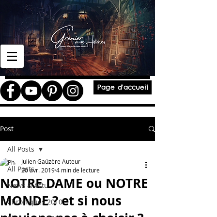
Page d'accueil
Post
All Posts
Julien Gaüzère Auteur
All Posts
20 avr. 2019
4 min de lecture
NOTRE DAME ou NOTRE
News & Actu
MONDE ? et si nous
Chroniques 2010