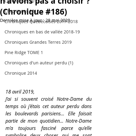
n'avions pas à choisir ?
Chroniques 2011
(Chronique #186)
Chroniques 2012
Dernière mise à jour :
28 mai 2020
Chroniques Québécoises 2017-2018
Chroniques en bas de vallée 2018-19
Chroniques Grandes Terres 2019
Pine Ridge TOME 1
Chroniques d'un auteur perdu (1)
Chronique 2014
18 avril 2019, 
J'ai si souvent croisé Notre-Dame du 
temps où j'étais cet auteur perdu dans 
les boulevards parisiens... Elle faisait 
partie de mon quotidien... Notre-Dame 
m'a toujours fasciné parce qu'elle 
symbolise deux choses qui me sont 