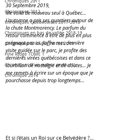
Chroniques 2011
30 Septembre 2019, 
Chroniques 2012
Me voilà de nouveau seul à Québec... 
L'automne a pris ses quartiers autour de 
Chroniques Québécoises 2017-2018
la chute Montmorency. Le parfum du 
Chroniques en bas de vallée 2018-19
retour commence à être de plus en plus 
prégnant par ici. J'offre mes dernière 
Chroniques Grandes Terres 2019
visite guidée sur le parc, je profite des 
Pine Ridge TOME 1
dernières virées québécoises et dans ce 
Chroniques d'un auteur perdu (1)
tourbillon de nostalgie et de doutes... Je 
me remets à écrire sur un époque que je 
Chronique 2014
pourchasse depuis trop longtemps...  
Et si j’étais un Roi sur ce Belvédère ?…