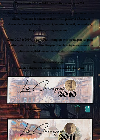
Entre l'année 2010 et 2019, j'en publie pas moins de 209.
Ces chroniques grandissent avec moi en même temps que mon écriture
s'affine. J'y aborde de nombreux thèmes tels que la vie à Paris, les
doutes d'un artiste, l'amour, l'amitié, les joies, le deuil, les combats,
les positions politiques parfois...
Entre 2017 et 2019, je quitte Paris et exporte mes chroniques jusqu'au
Québec puis dans mes vallées Basques. Les chroniques y épousent un
style plus contemplatif tourné vers la Nature et la simplicité.
Suis-moi dans ce voyage...
Je t'invite à cliquer sur l'année que tu souhaites découvrir.
15 Chroniques
Lecture & Accompagnement Audio