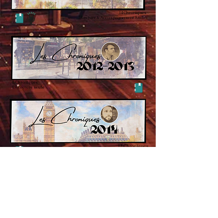
14 Chroniques
Lecture & Accompagnement Audio
8 Chroniques
En Lecture seule
17 Chroniques
En Lecture seule*
*(Toutes les chroniques ne sont pas disponibles)
30 Chroniques
Lecture & Accompagnement Audio*