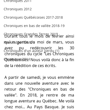
Chroniques 2011
Chroniques 2012
Chroniques Québécoises 2017-2018
Chroniques en bas de vallée 2018-19
Chroniques Grandes Terres 2019
Durant tous le mois de février ainsi 
qu'un partie du moi de mars, vous 
Pine Ridge TOME 1
avez pu redécouvrir les 30 
Chroniques d'un auteur perdu (1)
chroniques du cycle "Les Chroniques 
Chronique 2014
Québécoises. Nous voilà donc à la fin 
de la réédition de ces écrits. 
A partir de samedi, je vous emmène 
dans une nouvelle aventure avec le 
retour des "Chroniques en bas de 
vallée". En 2018, je rentre de ma 
longue aventure au Québec. Me voilà 
chez moi... Au Pays Basque. Je suis 