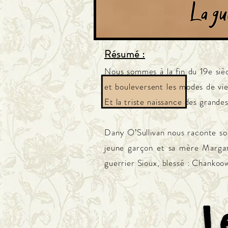
Résumé :
Nous sommes à la fin du 19e siècl
et
bouleversent
les modes de vie
Et la triste naissance des grande
Dany O’Sullivan nous raconte son
jeune garçon et sa mère Margar
guerrier Sioux, blessé : Chankoo
L